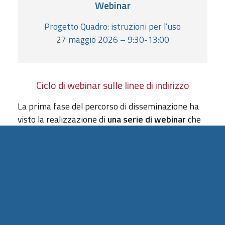
Webinar
Progetto Quadro: istruzioni per l’uso
27 maggio 2026 – 9:30-13:00
Ciclo di webinar sulle linee di indirizzo
La prima fase del percorso di disseminazione ha
visto la realizzazione di
una serie di webinar
che
hanno ripercorso i contenuti delle linee di
indirizzo e proposto alcuni approfondimenti. Si
sono svolti
3 incontri generali
su entrambe le
linee di indirizzo,
2 incontri specifici per le linee
di indirizzo sull’affidamento familiare
,
2 incontri
specifici sulle linee di indirizzo per l’accoglienza
nei servizi residenziali
e
1 incontro conclusivo
generale
.