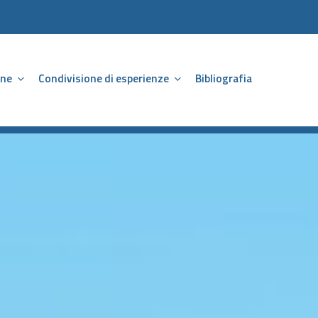
Va
one
Condivisione di esperienze
Bibliografia
al
co
I