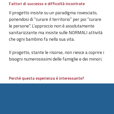
Fattori di successo e difficoltà incontrate
Il progetto insiste su un paradigma rovesciato,
ponendosi di “curare il territorio” per poi “curare
le persone”. L’approccio non è assolutamente
sanitarizzante ma insiste sulle NORMALI attività
che ogni bambino fa nella sua vita.
Il progetto, stante le risorse, non riesce a coprire i
bisogni numerosissimi delle famiglie e dei minori.
Perché questa esperienza è interessante?
L’esperienza ha due asset interessanti: 1) la presa
in carico GLOBALE dei minori con disabilità si
muove dentro l’orizzonte dei diritti con l’obiettivo
del benessere della persona tramite
l’applicazione del modello della Qualità della Vita