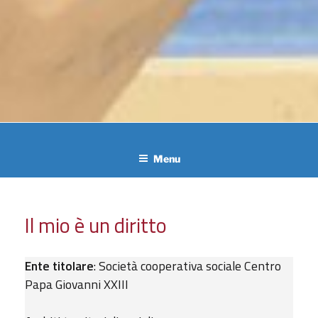
Menu
PUBBLICATO
Il mio è un diritto
IL
Ente titolare
: Società cooperativa sociale Centro
Papa Giovanni XXIII